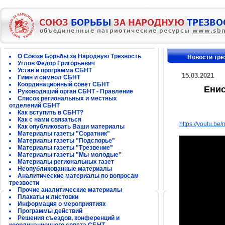
О Союзе Борьбы за Народную Трезвость
Новости тре
Углов Федор Григорьевич
Устав и программа СБНТ
15.03.2021
Гимн и символ СБНТ
Координационный совет СБНТ
Енис
Руководящий орган СБНТ - Правление
Список региональных и местных
отделений СБНТ
Как вступить в СБНТ?
Как с нами связаться
https://youtu.b
Как опубликовать Ваши материалы
Материалы газеты "Соратник"
Материалы газеты "Подспорье"
Материалы газеты "Трезвение"
Материалы газеты "Мы молодые"
Материалы региональных газет
Неопубликованные материалы
Аналитические материалы по вопросам
трезвости
Прочие аналитические материалы
Плакаты и листовки
Информация о мероприятиях
Программы действий
Решения съездов, конференций и