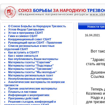
О Союзе Борьбы за Народную Трезвость
Новости тре
Углов Федор Григорьевич
Устав и программа СБНТ
16.04.2021
Гимн и символ СБНТ
Координационный совет СБНТ
Руководящий орган СБНТ - Правление
Список региональных и местных
отделений СБНТ
Вот тако
Как вступить в СБНТ?
Как с нами связаться
Как опубликовать Ваши материалы
"Здравств
Материалы газеты "Соратник"
стать авто
Материалы газеты "Подспорье"
Материалы газеты "Трезвение"
Душевно 
Материалы газеты "Мы молодые"
Материалы региональных газет
Ссылка н
Неопубликованные материалы
Аналитические материалы по вопросам
трезвости
Прочие аналитические материалы
Теперь дв
Плакаты и листовки
Козленко и
Информация о мероприятиях
Надо и др
Программы действий
для трезве
Решения съездов, конференций и