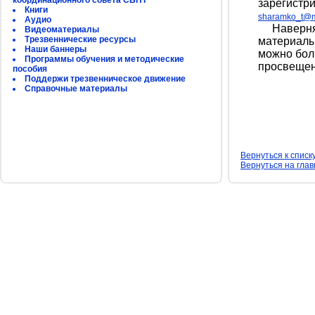
координационного совета СБНТ
зарегистри
Книги
sharamko_t@m
Аудио
Наверняка
Видеоматериалы
Трезвеннические ресурсы
материалы
Наши баннеры
можно бол
Программы обучения и методические
просвещен
пособия
Поддержи трезвенническое движение
Справочные материалы
Вернуться к списк
Вернуться на гла