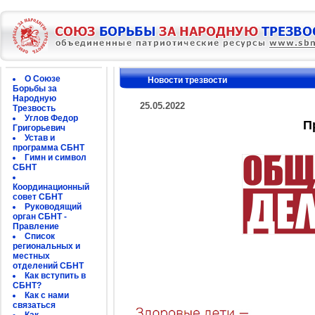
О Союзе
Новости трезвости
Борьбы за
Народную
25.05.2022
Трезвость
Углов Федор
П
Григорьевич
Устав и
программа СБНТ
Гимн и символ
СБНТ
Координационный
совет СБНТ
Руководящий
орган СБНТ -
Правление
Список
региональных и
местных
отделений СБНТ
Как вступить в
СБНТ?
Как с нами
связаться