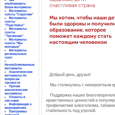
Как
опубликовать
Ваши материалы
Материалы
газеты "Соратник"
Материалы
газеты
"Подспорье"
Материалы
газеты
"Трезвение"
Материалы
газеты "Мы
молодые"
Материалы
региональных
газет
Неопубликованные
материалы
Аналитические
Добрый день, друзья!
материалы по
вопросам
трезвости
Мы столкнулись с невероятным кри
Прочие
аналитические
материалы
Поддержка наших благотворителей
Плакаты и
нравственных ценностей и популяр
листовки
Информация о
профилактики алкоголизма, табакок
мероприятиях
стабильность под угрозой.
Программы