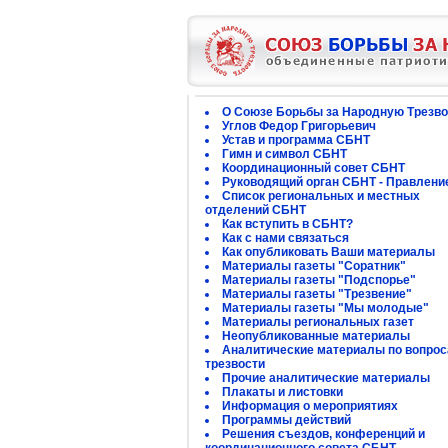
О Союзе Борьбы за Народную Трезво
Углов Федор Григорьевич
Устав и программа СБНТ
Гимн и символ СБНТ
Координационный совет СБНТ
Руководящий орган СБНТ - Правлени
Список региональных и местных
отделений СБНТ
Как вступить в СБНТ?
Как с нами связаться
Как опубликовать Ваши материалы
Материалы газеты "Соратник"
Материалы газеты "Подспорье"
Материалы газеты "Трезвение"
Материалы газеты "Мы молодые"
Материалы региональных газет
Неопубликованные материалы
Аналитические материалы по вопро
трезвости
Прочие аналитические материалы
Плакаты и листовки
Информация о мероприятиях
Программы действий
Решения съездов, конференций и