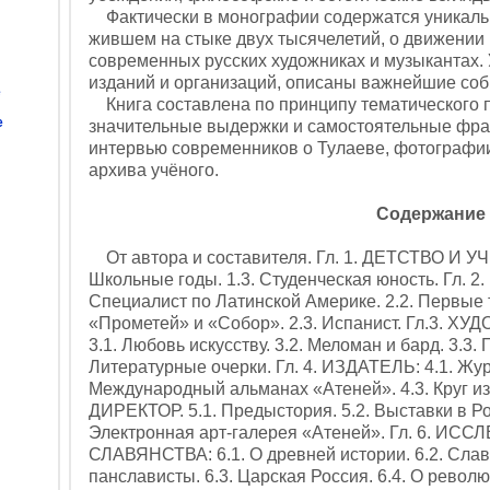
Фактически в монографии содержатся уникальн
жившем на стыке двух тысячелетий, о движении
современных русских художниках и музыкантах. 
изданий и организаций, описаны важнейшие соб
е
Книга составлена по принципу тематического п
е
значительные выдержки и самостоятельные фраг
интервью современников о Тулаеве, фотографии
архива учёного.
Содержание
От автора и составителя. Гл. 1. ДЕТСТВО И УЧЁ
Школьные годы. 1.3. Студенческая юность. Гл. 
Специалист по Латинской Америке. 2.2. Первые
«Прометей» и «Собор». 2.3. Испанист. Гл.3
3.1. Любовь искусству. 3.2. Меломан и бард. 3.3. 
Литературные очерки. Гл. 4. ИЗДАТЕЛЬ: 4.1. Жу
Международный альманах «Атеней». 4.3. Круг изд
ДИРЕКТОР. 5.1. Предыстория. 5.2. Выставки в Ро
Электронная арт-галерея «Атеней». Гл. 6. 
СЛАВЯНСТВА: 6.1. О древней истории. 6.2. Сл
панслависты. 6.3. Царская Россия. 6.4. О револю