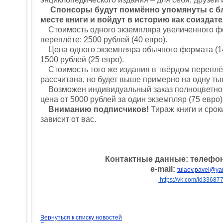
Спонсоры будут поимённо упомянуты с б
месте книги и войдут в историю как соиздате
Стоимость одного экземпляра увеличенного фо
переплёте: 2500 рублей (40 евро).
Цена одного экземпляра обычного формата (14
1500 рублей (25 евро).
Стоимость того же издания в твёрдом переплёт
рассчитана, но будет выше примерно на одну тыс
Возможен индивидуальный заказ полноцветной
цена от 5000 рублей за один экземпляр (75 евро)
Вниманию подписчиков!
Тираж книги и срок
зависит от вас.
Контактные данные: телефо
e-mail:
tulaev.pavel@ya
https://vk.com/id33687
Вернуться к списку новостей