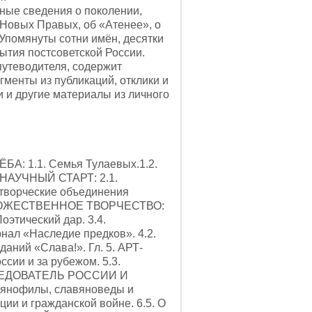
ые сведения о поколении,
 Новых Правых, об «Атенее», о
Упомянуты сотни имён, десятки
ытия постсоветской России.
утеводителя, содержит
менты из публикаций, отклики и
 и другие материалы из личного
БА: 1.1. Семья Тулаевых.1.2.
2. НАУЧНЫЙ СТАРТ: 2.1.
 творческие объединения
. ХУДОЖЕСТВЕННОЕ ТВОРЧЕСТВО:
Поэтический дар. 3.4.
рнал «Наследие предков». 4.2.
аний «Слава!». Гл. 5. АРТ-
ссии и за рубежом. 5.3.
ИССЛЕДОВАТЕЛЬ РОССИИ И
авянофилы, славяноведы и
ции и гражданской войне. 6.5. О