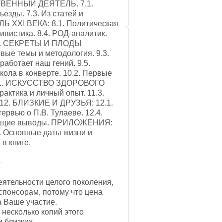
СТВЕННЫЙ ДЕЯТЕЛЬ. 7.1.
езды. 7.3. Из статей и
Ь XXI ВЕКА: 8.1. Политическая
тивистика. 8.4. РОД-аналитик.
л. 9. СЕКРЕТЫ И ПЛОДЫ
вые темы и методология. 9.3.
работает наш гений. 9.5.
кола в конверте. 10.2. Первые
л. 11. ИСКУССТВО ЗДОРОВОГО
актика и личный опыт. 11.3.
л. 12. БЛИЗКИЕ И ДРУЗЬЯ: 12.1.
рвью о П.В. Тулаеве. 12.4.
 Общие выводы. ПРИЛОЖЕНИЯ:
2. Основные даты жизни и
в книге.
е
ятельности целого поколения,
спонсорам, потому что цена
а Ваше участие.
несколько копий этого
 близких.