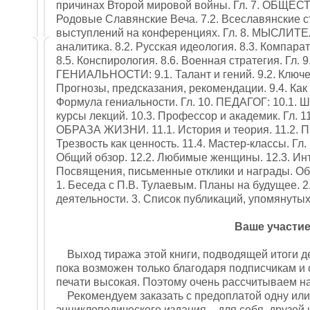
причинах Второй мировой войны. Гл. 7. ОБЩЕ
Родовые Славянские Веча. 7.2. Всеславянские съ
выступлений на конференциях. Гл. 8. МЫСЛИТЕЛ
аналитика. 8.2. Русская идеология. 8.3. Компара
8.5. Конспирология. 8.6. Военная стратегия. Г
ГЕНИАЛЬНОСТИ: 9.1. Талант и гений. 9.2. Ключе
Прогнозы, предсказания, рекомендации. 9.4. Как 
Формула гениальности. Гл. 10. ПЕДАГОГ: 10.1. Ш
курсы лекций. 10.3. Профессор и академик. Г
ОБРАЗА ЖИЗНИ. 11.1. История и теория. 11.2. Пр
Трезвость как ценность. 11.4. Мастер-классы. Г
Общий обзор. 12.2. Любимые женщины. 12.3. Инте
Посвящения, письменные отклики и награды.
1. Беседа с П.В. Тулаевым. Планы на будущее. 
деятельности. 3. Список публикаций, упомянутых 
Ваше участи
Выход тиража этой книги, подводящей итоги де
пока возможен только благодаря подписчикам и 
печати высокая. Поэтому очень рассчитываем н
Рекомендуем заказать с предоплатой одну или 
энциклопедического издания – для себя, друзей и