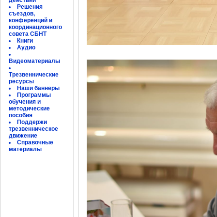
действий
Решения
съездов,
конференций и
координационного
совета СБНТ
Книги
Аудио
Видеоматериалы
Трезвеннические
ресурсы
Наши баннеры
Программы
обучения и
методические
пособия
Поддержи
трезвенническое
движение
Справочные
материалы