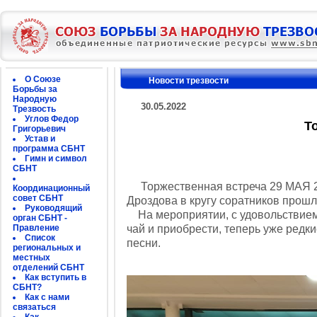
О Союзе
Новости трезвости
Борьбы за
Народную
30.05.2022
Трезвость
Углов Федор
Т
Григорьевич
Устав и
программа СБНТ
Гимн и символ
СБНТ
Торжественная встреча
29 МАЯ 2
Координационный
совет СБНТ
Дроздова в кругу соратников прош
Руководящий
На мероприятии, с удовольствием
орган СБНТ -
Правление
чай и приобрести, теперь уже редк
Список
песни.
региональных и
местных
отделений СБНТ
Как вступить в
СБНТ?
Как с нами
связаться