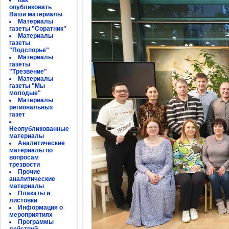
Как
опубликовать
Ваши материалы
Материалы
газеты "Соратник"
Материалы
газеты
"Подспорье"
Материалы
газеты
"Трезвение"
Материалы
газеты "Мы
молодые"
Материалы
региональных
газет
Неопубликованные
материалы
Аналитические
материалы по
вопросам
трезвости
Прочие
аналитические
материалы
Плакаты и
листовки
Информация о
мероприятиях
Программы