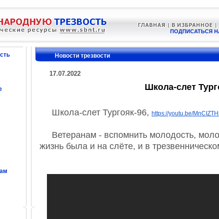
ПОДПИСАТЬСЯ Н
сть
Новости трезвости
17.07.2022
Школа-слет Тург
е
Школа-слет Тургояк-96,
https://youtu.be/MnCIZT
Ветеранам - вспомнить молодость, молод
жизнь была и на слёте, и в трезвенническо
сам