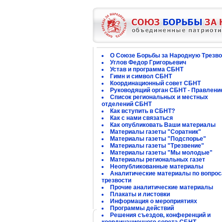
О Союзе Борьбы за Народную Трезво
Углов Федор Григорьевич
Устав и программа СБНТ
Гимн и символ СБНТ
Координационный совет СБНТ
Руководящий орган СБНТ - Правлени
Список региональных и местных
отделений СБНТ
Как вступить в СБНТ?
Как с нами связаться
Как опубликовать Ваши материалы
Материалы газеты "Соратник"
Материалы газеты "Подспорье"
Материалы газеты "Трезвение"
Материалы газеты "Мы молодые"
Материалы региональных газет
Неопубликованные материалы
Аналитические материалы по вопро
трезвости
Прочие аналитические материалы
Плакаты и листовки
Информация о мероприятиях
Программы действий
Решения съездов, конференций и