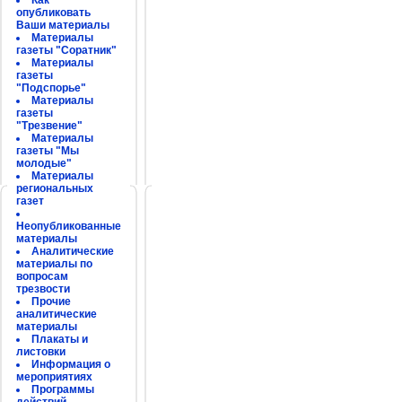
Как
опубликовать
Ваши материалы
Материалы
газеты "Соратник"
Материалы
газеты
"Подспорье"
Материалы
газеты
"Трезвение"
Материалы
газеты "Мы
молодые"
Материалы
региональных
газет
Неопубликованные
материалы
Аналитические
материалы по
вопросам
трезвости
Прочие
аналитические
материалы
Плакаты и
листовки
Информация о
мероприятиях
Программы