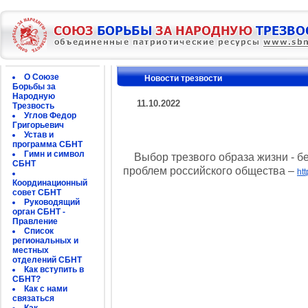
О Союзе
Новости трезвости
Борьбы за
Народную
11.10.2022
Трезвость
Углов Федор
Григорьевич
Устав и
программа СБНТ
Гимн и символ
Выбор трезвого образа жизни - бе
СБНТ
проблем российского общества –
ht
Координационный
совет СБНТ
Руководящий
орган СБНТ -
Правление
Список
региональных и
местных
отделений СБНТ
Как вступить в
СБНТ?
Как с нами
связаться