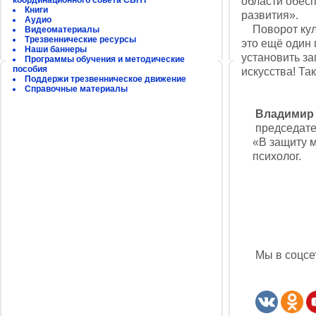
координационного совета СБНТ
области обес
Книги
развития».
Аудио
Поворот кул
Видеоматериалы
Трезвеннические ресурсы
это ещё один 
Наши баннеры
установить за
Программы обучения и методические
пособия
искусства! Та
Поддержи трезвенническое движение
Справочные материалы
Владимир 
председател
«В защиту мо
психолог. ​
​
Мы в соцсет