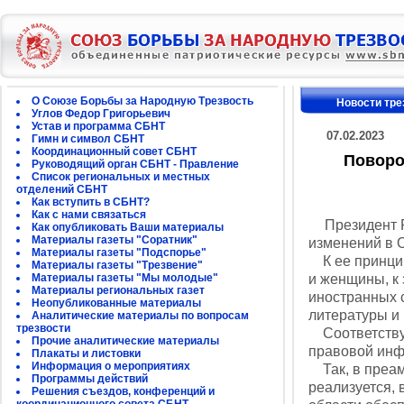
О Союзе Борьбы за Народную Трезвость
Новости тре
Углов Федор Григорьевич
Устав и программа СБНТ
07.02.2023
Гимн и символ СБНТ
Координационный совет СБНТ
Поворо
Руководящий орган СБНТ - Правление
Список региональных и местных
отделений СБНТ
Как вступить в СБНТ?
Как с нами связаться
Президент Р
Как опубликовать Ваши материалы
Материалы газеты "Соратник"
изменений в 
Материалы газеты "Подспорье"
К ее принцип
Материалы газеты "Трезвение"
Материалы газеты "Мы молодые"
и женщины, к
Материалы региональных газет
иностранных 
Неопубликованные материалы
литературы и 
Аналитические материалы по вопросам
трезвости
Соответствую
Прочие аналитические материалы
правовой ин
Плакаты и листовки
Информация о мероприятиях
Так, в преамб
Программы действий
реализуется, 
Решения съездов, конференций и