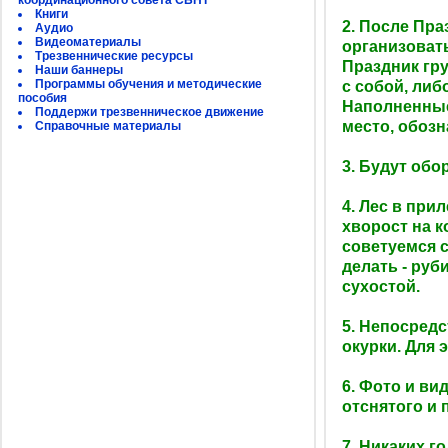
координационного совета СБНТ
Книги
2. После Пра
Аудио
Видеоматериалы
организоват
Трезвеннические ресурсы
Праздник гр
Наши баннеры
Программы обучения и методические
с собой, либ
пособия
Наполненные
Поддержи трезвенническое движение
место, обозн
Справочные материалы
3. Будут об
4. Лес в при
хворост на к
советуемся с
делать - руб
сухостой.
5. Непосредс
окурки. Для 
6. Фото и ви
отснятого и 
7. Никаких г