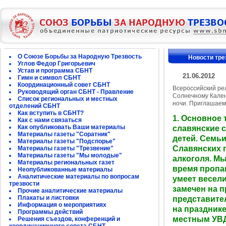
О Союзе Борьбы за Народную Трезвость
Новости тре
Углов Федор Григорьевич
Устав и программа СБНТ
21.06.2012
Гимн и символ СБНТ
Координационный совет СБНТ
Всероссийский ре
Руководящий орган СБНТ - Правление
Солнечному Кален
Список региональных и местных
ночи. Приглашаем
отделений СБНТ
Как вступить в СБНТ?
1. Основное 
Как с нами связаться
Как опубликовать Ваши материалы
славянские с
Материалы газеты "Соратник"
детей. Семьи
Материалы газеты "Подспорье"
Славянских 
Материалы газеты "Трезвение"
Материалы газеты "Мы молодые"
алкоголя. Мы
Материалы региональных газет
время пропа
Неопубликованные материалы
Аналитические материалы по вопросам
умеет веселит
трезвости
замечен на п
Прочие аналитические материалы
Плакаты и листовки
представите
Информация о мероприятиях
на празднике
Программы действий
местным УВД
Решения съездов, конференций и