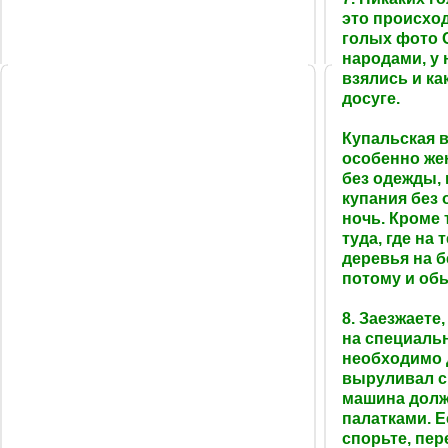
это происход
голых фото 
народами, у н
взялись и ка
досуге.
Купальская в
особенно же
без одежды, 
купания без 
ночь. Кроме 
туда, где на
деревья на б
потому и обы
8. Заезжаете
на специаль
необходимо д
выруливал с
машина долж
палатками. Е
спорьте, пер