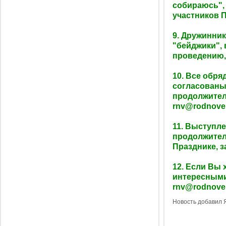
собираюсь",
участников 
9. Дружинни
"бейджики", 
проведению,
10. Все обр
согласованы
продолжител
rnv@rodnove
11. Выступл
продолжител
Празднике, з
12. Если Вы 
интересными
rnv@rodnove
Новость добавил Яр