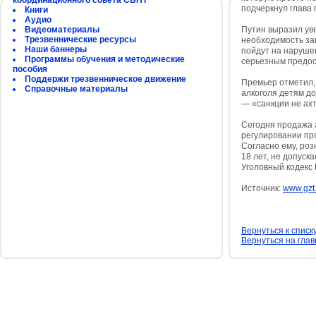
координационного совета СБНТ
подчеркнул глава 
Книги
Аудио
Видеоматериалы
Путин выразил ув
Трезвеннические ресурсы
необходимость за
Наши баннеры
пойдут на наруше
Программы обучения и методические
серьезным предос
пособия
Поддержи трезвенническое движение
Премьер отметил,
Справочные материалы
алкоголя детям до
— «санкции не ахт
Сегодня продажа 
регулировании пр
Согласно ему, ро
18 лет, не допуск
Уголовный кодекс
Источник:
www.gzt
Вернуться к списк
Вернуться на гла