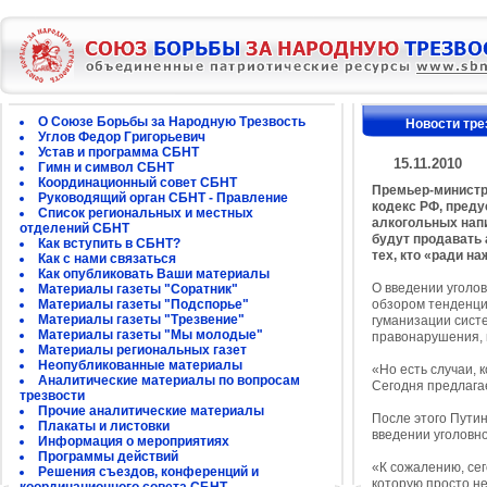
О Союзе Борьбы за Народную Трезвость
Новости тре
Углов Федор Григорьевич
Устав и программа СБНТ
15.11.2010
Гимн и символ СБНТ
Координационный совет СБНТ
Премьер-министр
Руководящий орган СБНТ - Правление
кодекс РФ, пред
Список региональных и местных
алкогольных напи
отделений СБНТ
будут продавать 
Как вступить в СБНТ?
тех, кто «ради н
Как с нами связаться
Как опубликовать Ваши материалы
О введении уголо
Материалы газеты "Соратник"
Материалы газеты "Подспорье"
обзором тенденци
Материалы газеты "Трезвение"
гуманизации сист
Материалы газеты "Мы молодые"
правонарушения, 
Материалы региональных газет
Неопубликованные материалы
«Но есть случаи, 
Аналитические материалы по вопросам
Сегодня предлага
трезвости
Прочие аналитические материалы
После этого Путин
Плакаты и листовки
введении уголовн
Информация о мероприятиях
Программы действий
«К сожалению, сег
Решения съездов, конференций и
которую просто н