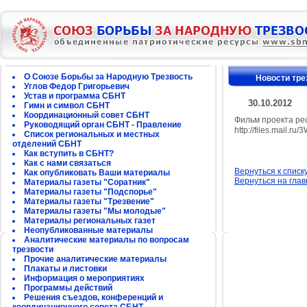
О Союзе Борьбы за Народную Трезвость
Новости тре
Углов Федор Григорьевич
Устав и программа СБНТ
30.10.2012
Гимн и символ СБНТ
Координационный совет СБНТ
Фильм проекта ре
Руководящий орган СБНТ - Правление
http://files.mail.r
Список региональных и местных
отделений СБНТ
Как вступить в СБНТ?
Как с нами связаться
Вернуться к списк
Как опубликовать Ваши материалы
Вернуться на гла
Материалы газеты "Соратник"
Материалы газеты "Подспорье"
Материалы газеты "Трезвение"
Материалы газеты "Мы молодые"
Материалы региональных газет
Неопубликованные материалы
Аналитические материалы по вопросам
трезвости
Прочие аналитические материалы
Плакаты и листовки
Информация о мероприятиях
Программы действий
Решения съездов, конференций и