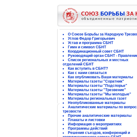
О Союзе Борьбы за Народную Трезво
Углов Федор Григорьевич
Устав и программа СБНТ
Гимн и символ СБНТ
Координационный совет СБНТ
Руководящий орган СБНТ - Правлени
Список региональных и местных
отделений СБНТ
Как вступить в СБНТ?
Как с нами связаться
Как опубликовать Ваши материалы
Материалы газеты "Соратник"
Материалы газеты "Подспорье"
Материалы газеты "Трезвение"
Материалы газеты "Мы молодые"
Материалы региональных газет
Неопубликованные материалы
Аналитические материалы по вопро
трезвости
Прочие аналитические материалы
Плакаты и листовки
Информация о мероприятиях
Программы действий
Решения съездов, конференций и