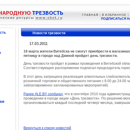
ПОДПИСАТЬСЯ Н
сть
Новости трезвости
17.03.2011
18 марта жители Витебска не смогут приобрести в магазинах
е
пятницу в городе над Двиной пройдет день трезвости.
День трезвости пройдет в рамках проведения в Витебской обл
Соответствующее распоряжение подписал председатель горис
В этот день запрещена реализация алкогольных слабоалкоголь
розничной торговли и общественного питания с 8.00 до 24.00 
заблаговременно запланированных мероприятий).
Ранее ALE.BY сообщал
, что в сентябре 2010 года администра
проведении в городе акции «День трезвости». По решению моги
сам
организовываться каждый последний четверг месяца, заверша
Вернуться к списку новостей