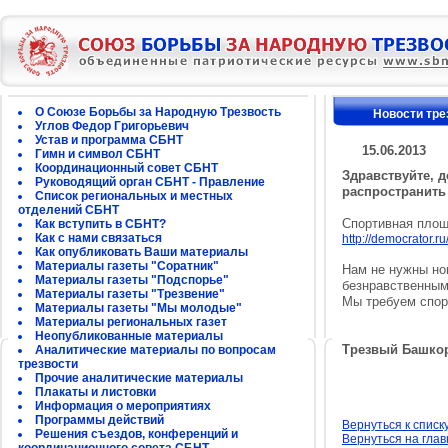
О Союзе Борьбы за Народную Трезвость
Новости тре
Углов Федор Григорьевич
Устав и программа СБНТ
15.06.2013
Гимн и символ СБНТ
Координационный совет СБНТ
Здравствуйте, 
Руководящий орган СБНТ - Правление
распространить
Список региональных и местных
отделений СБНТ
Спортивная площ
Как вступить в СБНТ?
Как с нами связаться
http://democra
tor.r
Как опубликовать Ваши материалы
Материалы газеты "Соратник"
Нам не нужны но
Материалы газеты "Подспорье"
безнравственным
Материалы газеты "Трезвение"
Мы требуем спо
Материалы газеты "Мы молодые"
Материалы региональных газет
Неопубликованные материалы
Трезвый Башко
Аналитические материалы по вопросам
трезвости
Прочие аналитические материалы
Плакаты и листовки
Информация о мероприятиях
Программы действий
Вернуться к списк
Решения съездов, конференций и
Вернуться на гла