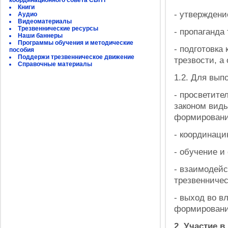
координационного совета СБНТ
Книги
- утверждени
Аудио
Видеоматериалы
Трезвеннические ресурсы
- пропаганда
Наши баннеры
Программы обучения и методические
- подготовка
пособия
Поддержи трезвенническое движение
трезвости, а
Справочные материалы
1.2. Для вып
- просветите
законом виды
формировани
- координаци
- обучение и
- взаимодей
трезвенниче
- выход во в
формировани
2. Участие в