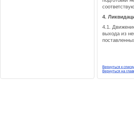
подготовки н
соответству
4. Ликвидац
4.1.
Движение
выхода из не
поставленны
Вернуться к списк
Вернуться на гла