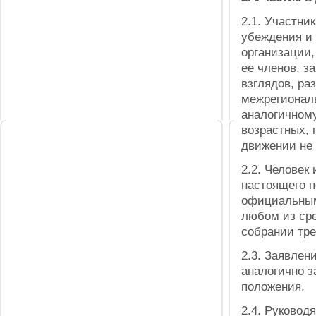
2.1.
Участник
убеждения и
организации,
ее членов, з
взглядов, ра
межрегионал
аналогичному
возрастных, 
движении не 
2.2.
Человек и
настоящего п
официальным
любом из ср
собрании тре
2.3.
Заявлени
аналогично з
положения.
2.4.
Руководя