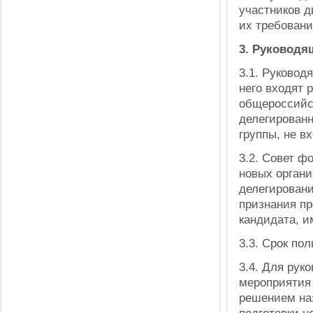
участников д
их требовани
3. Руководя
3.1.
Руководя
него входят 
общероссийск
делегирован
группы, не в
3.2. Совет ф
новых орган
делегировани
признания пр
кандидата, и
3.3. Срок по
3.4. Для рук
мероприятия 
решением на