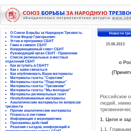
О Союзе Борьбы за Народную Трезвость
Новости тре
Углов Федор Григорьевич
Устав и программа СБНТ
15.06.2013
Гимн и символ СБНТ
Координационный совет СБНТ
Руководящий орган СБНТ - Правление
Список региональных и местных
отделений СБНТ
о Ро
Как вступить в СБНТ?
Как с нами связаться
(Принят
Как опубликовать Ваши материалы
Материалы газеты "Соратник"
Материалы газеты "Подспорье"
Материалы газеты "Трезвение"
Материалы газеты "Мы молодые"
Материалы региональных газет
Российское 
Неопубликованные материалы
людей, имею
Аналитические материалы по вопросам
трезвости
трезвенниче
Прочие аналитические материалы
Плакаты и листовки
1. Цели и з
Информация о мероприятиях
Программы действий
Решения съездов, конференций и
1.1. Главным