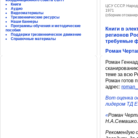
координационного совета СБНТ
Книги
ЦСУ СССР. Народно
Аудио
1971
Видеоматериалы
(сборник отскани
Трезвеннические ресурсы
Наши баннеры
Программы обучения и методические
Книги в эле
пособия
Поддержи трезвенническое движение
регионов Рос
Справочные материалы
требуемые ф
Роман Черта
Роман Геннадь
сканированию 
теме за всю Р
Роман готов п
адрес:
roman_
Вот оценка о
лидером ТД Е
«
Роман Черта
Н.А.Семашко.
Рекомендую о