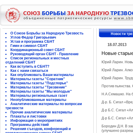
О Союзе Борьбы за Народную Трезвость
Новости тре
Углов Федор Григорьевич
Устав и программа СБНТ
18.07.2013
Гимн и символ СБНТ
Координационный совет СБНТ
Новые старые
Руководящий орган СБНТ - Правление
Список региональных и местных
Юрий Ларин. Новы
отделений СБНТ
Как вступить в СБНТ?
Юрий Ларин. Алко
Как с нами связаться
Как опубликовать Ваши материалы
Юрий Ларин. Трудя
Материалы газеты "Соратник"
Материалы газеты "Подспорье"
Против пьянства. 
Материалы газеты "Трезвение"
Материалы газеты "Мы молодые"
Н.А.Семашко. На б
Материалы региональных газет
Неопубликованные материалы
Д-р. Б. Сигал «Вр
Аналитические материалы по вопросам
трезвости
Д-р Б.С. Сигал «А
Прочие аналитические материалы
Плакаты и листовки
Д-р Б.С. Сигал «А
Информация о мероприятиях
Программы действий
Бородин Д.Н. В за
Решения съездов, конференций и
(улучшено разреше