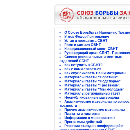
О Союзе Борьбы за Народную Трезво
Углов Федор Григорьевич
Устав и программа СБНТ
Гимн и символ СБНТ
Координационный совет СБНТ
Руководящий орган СБНТ - Правлени
Список региональных и местных
отделений СБНТ
Как вступить в СБНТ?
Как с нами связаться
Как опубликовать Ваши материалы
Материалы газеты "Соратник"
Материалы газеты "Подспорье"
Материалы газеты "Трезвение"
Материалы газеты "Мы молодые"
Материалы региональных газет
Неопубликованные материалы
Аналитические материалы по вопро
трезвости
Прочие аналитические материалы
Плакаты и листовки
Информация о мероприятиях
Программы действий
Решения съездов, конференций и