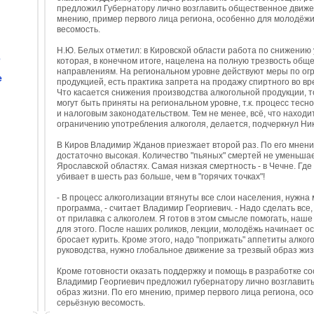
предложил Губернатору лично возглавить общественное движение
мнению, пример первого лица региона, особенно для молодёж
весомость.
Н.Ю. Белых отметил: в Кировской области работа по снижению
е
которая, в конечном итоге, нацелена на полную трезвость общ
направлениям. На региональном уровне действуют меры по ог
е
продукцией, есть практика запрета на продажу спиртного во в
Что касается снижения производства алкогольной продукции, т
могут быть приняты на региональном уровне, т.к. процесс те
и налоговым законодательством. Тем не менее, всё, что находи
ограничению употребления алкоголя, делается, подчеркнул Ни
В Киров Владимир Жданов приезжает второй раз. По его мнени
достаточно высокая. Количество "пьяных" смертей не уменьшаетс
Ярославской областях. Самая низкая смертность - в Чечне. Где
убивает в шесть раз больше, чем в "горячих точках"!
- В процесс алкоголизации втянуты все слои населения, нужна
программа, - считает Владимир Георгиевич. - Надо сделать вс
от прилавка с алкоголем. Я готов в этом смысле помогать, наш
для этого. После наших роликов, лекции, молодёжь начинает ос
бросает курить. Кроме этого, надо "поприжать" аппетиты алко
руководства, нужно глобальное движение за трезвый образ жиз
Кроме готовности оказать поддержку и помощь в разработке с
Владимир Георгиевич предложил губернатору лично возглавит
образ жизни. По его мнению, пример первого лица региона, о
серьёзную весомость.