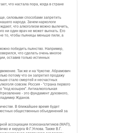
ет, что настала пора, когда в стране
ообще, силовыми способами запретить
нашего народа. Зачем наркологи
еждают, что алкоголизм можно вылечить,
ого ни один врач не может выгнать. Его
не то, чтобы пьяницы меньше пили, а
 можно победить пьянство. Например,
товерился, что сделать очень многое
ии, оставив только истинных
вижение. Так же и на Чукотке. Абрамович
олько потому что он запретил продажу
меньше стало смертей и несчастных
алкоголя совсем. Россия - "страна первого
но "под козырек". Антиалкогольная
трезвление - это фундамент духовного,
 Владимир Жданов.
ичестве. В ближайшее время будет
 местных общественных объединений за
ной ассоциации психоаналитиков (МАП),
ко и хирурга Ф.Г.Углова. Также В.Г.