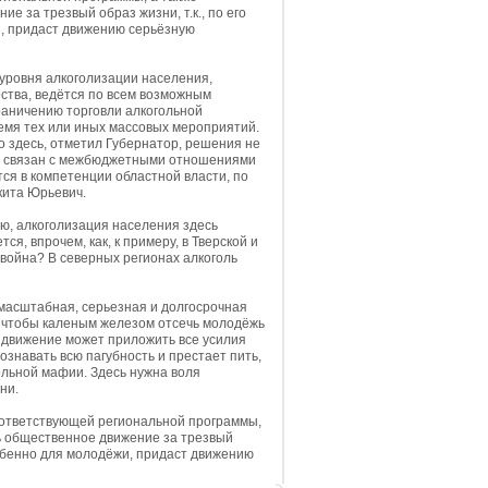
 за трезвый образ жизни, т.к., по его
и, придаст движению серьёзную
 уровня алкоголизации населения,
ества, ведётся по всем возможным
раничению торговли алкогольной
ремя тех или иных массовых мероприятий.
о здесь, отметил Губернатор, решения не
сно связан с межбюджетными отношениями
тся в компетенции областной власти, по
кита Юрьевич.
ю, алкоголизация населения здесь
я, впрочем, как, к примеру, в Тверской и
 война? В северных регионах алкоголь
 масштабная, серьезная и долгосрочная
е, чтобы каленым железом отсечь молодёжь
е движение может приложить все усилия
ознавать всю пагубность и престает пить,
гольной мафии. Здесь нужна воля
ни.
оответствующей региональной программы,
ь общественное движение за трезвый
собенно для молодёжи, придаст движению