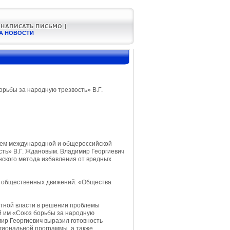
А НОВОСТИ
рьбы за народную трезвость» В.Г.
лем международной и общероссийской
ть» В.Г. Ждановым. Владимир Георгиевич
нского метода избавления от вредных
х общественных движений: «Общества
стной власти в решении проблемы
ый им «Союз борьбы за народную
ир Георгиевич выразил готовность
гиональной программы, а также