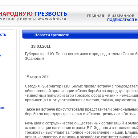
ПОДПИСАТЬСЯ Н
сть
Новости трезвости
19.03.2011
Губернатор Н.Ю. Белых встретился с председателем «Союза бо
е
Ждановым
15 марта 2011
Сегодня Губернатор Н.Ю. Белых провёл встречу с председате
общественной организации «Союз борьбы за народную трезвос
- известный популяризатор трезвого образа жизни и немедици
привычек (в т.ч. от употребления алкоголя, табака, наркотиков).
сам
Также на встрече присутствовали представители региональны
борьбы за народную трезвость» и «Союза трезвых сил Вятки».
Речь шла о сотрудничестве общественных организаций и обла
алкоголизации населения страны. В.Г. Жданов и возглавляем
трезвость» выступают за полное «отрезвление» нации. Владим
оказать поддержку и помощь в разработке соответствующей ре