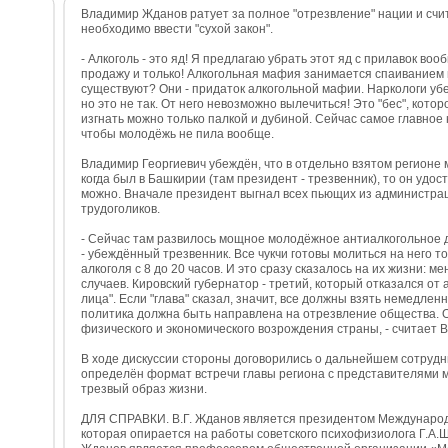
Владимир Жданов ратует за полное "отрезвление" нации и счита
необходимо ввести "сухой закон".
- Алкоголь - это яд! Я предлагаю убрать этот яд с прилавок в
продажу и только! Алкогольная мафия занимается спаиванием 
существуют? Они - придаток алкогольной мафии. Наркологи уб
но это не так. От него невозможно вылечиться! Это "бес", котор
изгнать можно только палкой и дубиной. Сейчас самое главное 
чтобы молодёжь не пила вообще.
Владимир Георгиевич убеждён, что в отдельно взятом регионе
когда был в Башкирии (там президент - трезвенник), то он удос
можно. Вначале президент выгнал всех пьющих из администрац
трудоголиков.
- Сейчас там развилось мощное молодёжное антиалкогольное д
- убеждённый трезвенник. Все чукчи готовы молиться на него т
алкоголя с 8 до 20 часов. И это сразу сказалось на их жизни: 
случаев. Кировский губернатор - третий, который отказался от 
лица". Если "глава" сказал, значит, все должны взять немедлен
политика должна быть направлена на отрезвление общества. О
физического и экономического возрождения страны, - считает
В ходе дискуссии стороны договорились о дальнейшем сотрудн
определён формат встречи главы региона с представителями
трезвый образ жизни.
ДЛЯ СПРАВКИ. В.Г. Жданов является президентом Международ
которая опирается на работы советского психофизиолога Г.А.Шич