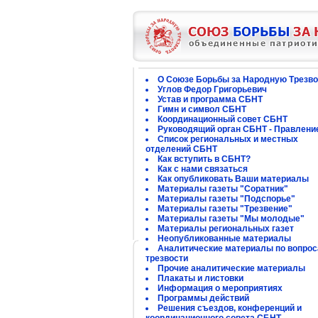
О Союзе Борьбы за Народную Трезво
Углов Федор Григорьевич
Устав и программа СБНТ
Гимн и символ СБНТ
Координационный совет СБНТ
Руководящий орган СБНТ - Правлени
Список региональных и местных
отделений СБНТ
Как вступить в СБНТ?
Как с нами связаться
Как опубликовать Ваши материалы
Материалы газеты "Соратник"
Материалы газеты "Подспорье"
Материалы газеты "Трезвение"
Материалы газеты "Мы молодые"
Материалы региональных газет
Неопубликованные материалы
Аналитические материалы по вопро
трезвости
Прочие аналитические материалы
Плакаты и листовки
Информация о мероприятиях
Программы действий
Решения съездов, конференций и