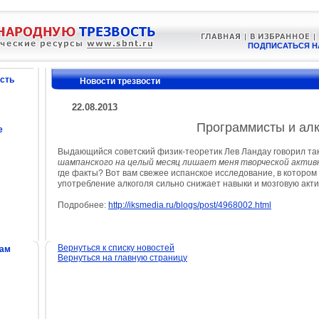
ПОДПИСАТЬСЯ Н
сть
Новости трезвости
22.08.2013
Программисты и ал
е
Выдающийся советский физик-теоретик Лев Ландау говорил та
шампанского на целый месяц лишает меня творческой актив
где факты? Вот вам свежее испанское исследование, в котором
употребление алкоголя сильно снижает навыки и мозговую акти
Подробнее:
http://iksmedia.ru/blogs/post/4968002.html
Вернуться к списку новостей
сам
Вернуться на главную страницу