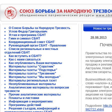
О Союзе Борьбы за Народную Трезвость
Новости тре
Углов Федор Григорьевич
Устав и программа СБНТ
28.08.2013
Гимн и символ СБНТ
Координационный совет СБНТ
Почем
Руководящий орган СБНТ - Правление
Список региональных и местных
отделений СБНТ
Правительства по
Как вступить в СБНТ?
электронных сига
Как с нами связаться
на продажу электр
Как опубликовать Ваши материалы
продажу и рекламу
Материалы газеты "Соратник"
Австралии, Новой 
Материалы газеты "Подспорье"
властям сигареты
Материалы газеты "Трезвение"
Материалы газеты "Мы молодые"
BusinessWeek объя
Материалы региональных газет
слово «налоги» в 
Неопубликованные материалы
переживает бум, и 
Аналитические материалы по вопросам
продажи электрон
трезвости
Прочие аналитические материалы
акцизами на тради
Плакаты и листовки
пока власти не на
Информация о мероприятиях
Программы действий
Подробнее:
http:/
Решения съездов, конференций и
982722.xhtml