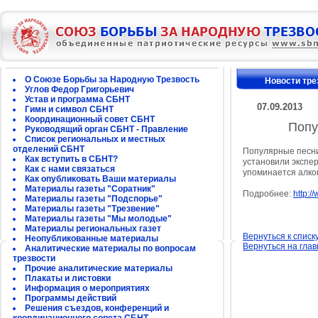
О Союзе Борьбы за Народную Трезвость
Новости тре
Углов Федор Григорьевич
Устав и программа СБНТ
07.09.2013
Гимн и символ СБНТ
Координационный совет СБНТ
Попу
Руководящий орган СБНТ - Правление
Список региональных и местных
отделений СБНТ
Популярные песни
Как вступить в СБНТ?
установили экспер
Как с нами связаться
упоминается алко
Как опубликовать Ваши материалы
Материалы газеты "Соратник"
Подробнее:
http:/
Материалы газеты "Подспорье"
Материалы газеты "Трезвение"
Материалы газеты "Мы молодые"
Материалы региональных газет
Вернуться к списк
Неопубликованные материалы
Вернуться на гла
Аналитические материалы по вопросам
трезвости
Прочие аналитические материалы
Плакаты и листовки
Информация о мероприятиях
Программы действий
Решения съездов, конференций и