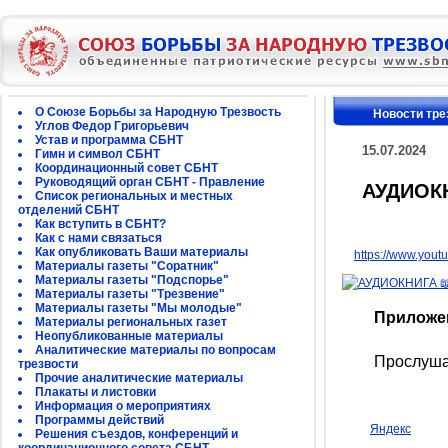
О Союзе Борьбы за Народную Трезвость
Новости тре
Углов Федор Григорьевич
Устав и программа СБНТ
15.07.2024
Гимн и символ СБНТ
Координационный совет СБНТ
Руководящий орган СБНТ - Правление
АУДИОКН
Список региональных и местных
отделений СБНТ
Как вступить в СБНТ?
Как с нами связаться
Как опубликовать Ваши материалы
https://www.yo
Материалы газеты "Соратник"
Материалы газеты "Подспорье"
Материалы газеты "Трезвение"
Материалы газеты "Мы молодые"
Приложе
Материалы региональных газет
Неопубликованные материалы
Аналитические материалы по вопросам
Прослушать 
трезвости
Прочие аналитические материалы
Плакаты и листовки
Информация о мероприятиях
Программы действий
Яндекс
Решения съездов, конференций и