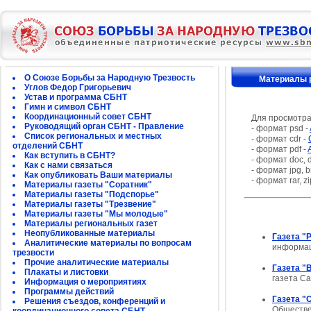
О Союзе Борьбы за Народную Трезвость
Материалы 
Углов Федор Григорьевич
Устав и программа СБНТ
Гимн и символ СБНТ
Координационный совет СБНТ
Для просмотра
Руководящий орган СБНТ - Правление
- формат psd -
Список региональных и местных
- формат cdr -
отделений СБНТ
- формат pdf -
Как вступить в СБНТ?
- формат doc, 
Как с нами связаться
- формат jpg, bm
Как опубликовать Ваши материалы
- формат rar, zip
Материалы газеты "Соратник"
Материалы газеты "Подспорье"
Материалы газеты "Трезвение"
Материалы газеты "Мы молодые"
Материалы региональных газет
Неопубликованные материалы
Газета "
Аналитические материалы по вопросам
информац
трезвости
Прочие аналитические материалы
Газета "
Плакаты и листовки
газета С
Информация о мероприятиях
Программы действий
Газета "
Решения съездов, конференций и
Обществе