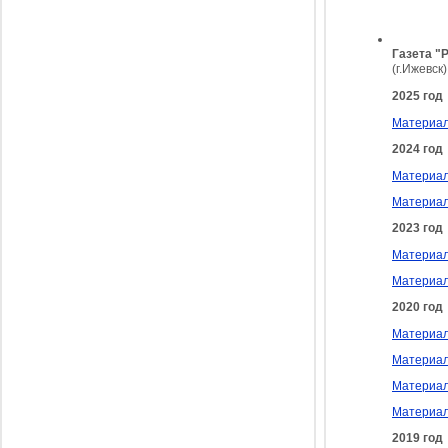
Газета "
(г.Ижевск)
2025 год
Материал
2024 год
Материал
Материал
2023 год
Материал
Материал
2020 год
Материал
Материал
Материал
Материалы
2019 год