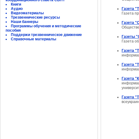
координационного совета СБНТ
Книги
Аудио
Газета "
Видеоматериалы
Газета п
Трезвеннические ресурсы
Наши баннеры
Газета "
Программы обучения и методические
Обществен
пособия
Поддержи трезвенническое движение
Газеты "
Справочные материалы
Газета о
Газета "
информац
Газета "
информац
Газета "
информац
универси
Газета "
всеукраи