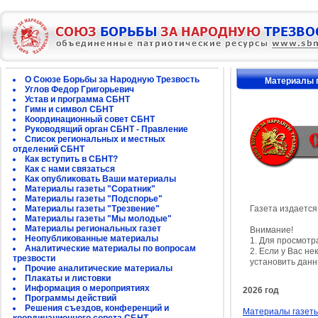
О Союзе Борьбы за Народную Трезвость
Материалы г
Углов Федор Григорьевич
Устав и программа СБНТ
Гимн и символ СБНТ
Координационный совет СБНТ
Руководящий орган СБНТ - Правление
Список региональных и местных
отделений СБНТ
Как вступить в СБНТ?
Как с нами связаться
Как опубликовать Ваши материалы
Материалы газеты "Соратник"
Материалы газеты "Подспорье"
Материалы газеты "Трезвение"
Газета издается
Материалы газеты "Мы молодые"
Материалы региональных газет
Внимание!
Неопубликованные материалы
1. Для просмотр
Аналитические материалы по вопросам
2. Если у Вас н
трезвости
установить дан
Прочие аналитические материалы
Плакаты и листовки
Информация о мероприятиях
2026 год
Программы действий
Решения съездов, конференций и
Материалы газеты