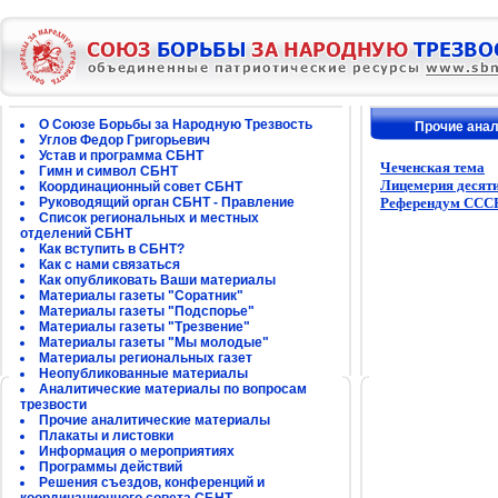
О Союзе Борьбы за Народную Трезвость
Прочие ана
Углов Федор Григорьевич
Устав и программа СБНТ
Чеченская тема
Гимн и символ СБНТ
Лицемерия десят
Координационный совет СБНТ
Руководящий орган СБНТ - Правление
Референдум СССР 
Список региональных и местных
отделений СБНТ
Как вступить в СБНТ?
Как с нами связаться
Как опубликовать Ваши материалы
Материалы газеты "Соратник"
Материалы газеты "Подспорье"
Материалы газеты "Трезвение"
Материалы газеты "Мы молодые"
Материалы региональных газет
Неопубликованные материалы
Аналитические материалы по вопросам
трезвости
Прочие аналитические материалы
Плакаты и листовки
Информация о мероприятиях
Программы действий
Решения съездов, конференций и