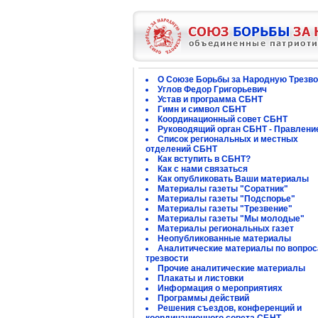
О Союзе Борьбы за Народную Трезво
Углов Федор Григорьевич
Устав и программа СБНТ
Гимн и символ СБНТ
Координационный совет СБНТ
Руководящий орган СБНТ - Правлени
Список региональных и местных
отделений СБНТ
Как вступить в СБНТ?
Как с нами связаться
Как опубликовать Ваши материалы
Материалы газеты "Соратник"
Материалы газеты "Подспорье"
Материалы газеты "Трезвение"
Материалы газеты "Мы молодые"
Материалы региональных газет
Неопубликованные материалы
Аналитические материалы по вопро
трезвости
Прочие аналитические материалы
Плакаты и листовки
Информация о мероприятиях
Программы действий
Решения съездов, конференций и