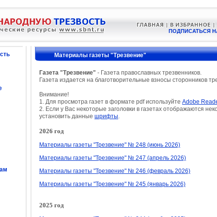
ПОДПИСАТЬСЯ Н
сть
Материалы газеты "Трезвение"
Газета "Трезвение"
- Газета православных трезвенников.
Газета издается на благотворительные взносы сторонников тр
е
Внимание!
1. Для просмотра газет в формате pdf используйте
Adobe Read
2. Если у Вас некоторые заголовки в газетах отображаются нек
установить данные
шрифты
.
2026 год
Материалы газеты "Трезвение" № 248 (июнь 2026)
Материалы газеты "Трезвение" № 247 (апрель 2026)
сам
Материалы газеты "Трезвение" № 246 (февраль 2026)
Материалы газеты "Трезвение" № 245 (январь 2026)
2025 год