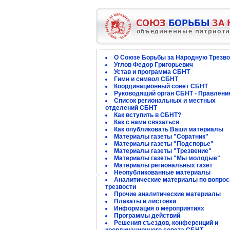
О Союзе Борьбы за Народную Трезво
Углов Федор Григорьевич
Устав и программа СБНТ
Гимн и символ СБНТ
Координационный совет СБНТ
Руководящий орган СБНТ - Правлени
Список региональных и местных
отделений СБНТ
Как вступить в СБНТ?
Как с нами связаться
Как опубликовать Ваши материалы
Материалы газеты "Соратник"
Материалы газеты "Подспорье"
Материалы газеты "Трезвение"
Материалы газеты "Мы молодые"
Материалы региональных газет
Неопубликованные материалы
Аналитические материалы по вопро
трезвости
Прочие аналитические материалы
Плакаты и листовки
Информация о мероприятиях
Программы действий
Решения съездов, конференций и