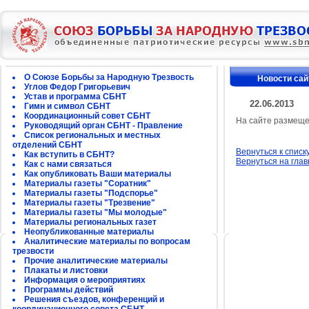
О Союзе Борьбы за Народную Трезвость
Новости сай
Углов Федор Григорьевич
Устав и программа СБНТ
22.06.2013
Гимн и символ СБНТ
Координационный совет СБНТ
На сайте размещ
Руководящий орган СБНТ - Правление
Список региональных и местных
отделений СБНТ
Вернуться к списк
Как вступить в СБНТ?
Вернуться на гла
Как с нами связаться
Как опубликовать Ваши материалы
Материалы газеты "Соратник"
Материалы газеты "Подспорье"
Материалы газеты "Трезвение"
Материалы газеты "Мы молодые"
Материалы региональных газет
Неопубликованные материалы
Аналитические материалы по вопросам
трезвости
Прочие аналитические материалы
Плакаты и листовки
Информация о мероприятиях
Программы действий
Решения съездов, конференций и