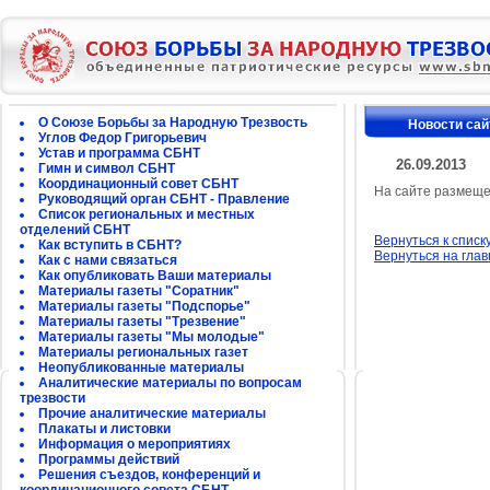
О Союзе Борьбы за Народную Трезвость
Новости сай
Углов Федор Григорьевич
Устав и программа СБНТ
26.09.2013
Гимн и символ СБНТ
Координационный совет СБНТ
На сайте размеще
Руководящий орган СБНТ - Правление
Список региональных и местных
отделений СБНТ
Вернуться к списк
Как вступить в СБНТ?
Вернуться на гла
Как с нами связаться
Как опубликовать Ваши материалы
Материалы газеты "Соратник"
Материалы газеты "Подспорье"
Материалы газеты "Трезвение"
Материалы газеты "Мы молодые"
Материалы региональных газет
Неопубликованные материалы
Аналитические материалы по вопросам
трезвости
Прочие аналитические материалы
Плакаты и листовки
Информация о мероприятиях
Программы действий
Решения съездов, конференций и