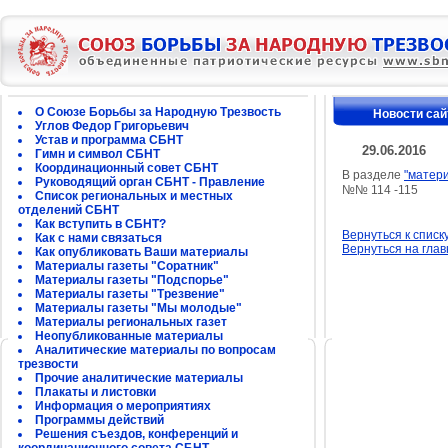
О Союзе Борьбы за Народную Трезвость
Новости сай
Углов Федор Григорьевич
Устав и программа СБНТ
29.06.2016
Гимн и символ СБНТ
Координационный совет СБНТ
В разделе
"матер
Руководящий орган СБНТ - Правление
№№ 114 -115
Список региональных и местных
отделений СБНТ
Как вступить в СБНТ?
Вернуться к списк
Как с нами связаться
Вернуться на гла
Как опубликовать Ваши материалы
Материалы газеты "Соратник"
Материалы газеты "Подспорье"
Материалы газеты "Трезвение"
Материалы газеты "Мы молодые"
Материалы региональных газет
Неопубликованные материалы
Аналитические материалы по вопросам
трезвости
Прочие аналитические материалы
Плакаты и листовки
Информация о мероприятиях
Программы действий
Решения съездов, конференций и