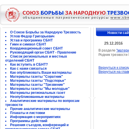
О Союзе Борьбы за Народную Трезвость
Новости сай
Углов Федор Григорьевич
Устав и программа СБНТ
29.12.2016
Гимн и символ СБНТ
Координационный совет СБНТ
В разделе
"матер
Руководящий орган СБНТ - Правление
Родник трезвости
Список региональных и местных
отделений СБНТ
Как вступить в СБНТ?
Вернуться к списк
Как с нами связаться
Вернуться на гла
Как опубликовать Ваши материалы
Материалы газеты "Соратник"
Материалы газеты "Подспорье"
Материалы газеты "Трезвение"
Материалы газеты "Мы молодые"
Материалы региональных газет
Неопубликованные материалы
Аналитические материалы по вопросам
трезвости
Прочие аналитические материалы
Плакаты и листовки
Информация о мероприятиях
Программы действий
Решения съездов, конференций и