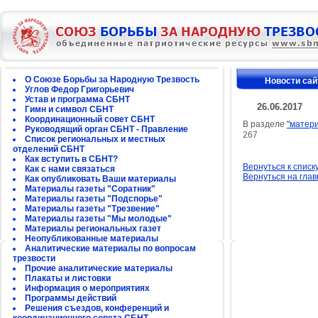
О Союзе Борьбы за Народную Трезвость
Новости сай
Углов Федор Григорьевич
Устав и программа СБНТ
26.06.2017
Гимн и символ СБНТ
Координационный совет СБНТ
В разделе
"матер
Руководящий орган СБНТ - Правление
267
Список региональных и местных
отделений СБНТ
Как вступить в СБНТ?
Вернуться к списк
Как с нами связаться
Вернуться на гла
Как опубликовать Ваши материалы
Материалы газеты "Соратник"
Материалы газеты "Подспорье"
Материалы газеты "Трезвение"
Материалы газеты "Мы молодые"
Материалы региональных газет
Неопубликованные материалы
Аналитические материалы по вопросам
трезвости
Прочие аналитические материалы
Плакаты и листовки
Информация о мероприятиях
Программы действий
Решения съездов, конференций и