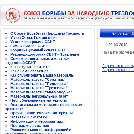
О Союзе Борьбы за Народную Трезвость
Новости сай
Углов Федор Григорьевич
Устав и программа СБНТ
20.06.2018
Гимн и символ СБНТ
Координационный совет СБНТ
На сайте размеще
Руководящий орган СБНТ - Правление
Список региональных и местных
отделений СБНТ
Вернуться к списк
Как вступить в СБНТ?
Вернуться на гла
Как с нами связаться
Как опубликовать Ваши материалы
Материалы газеты "Соратник"
Материалы газеты "Подспорье"
Материалы газеты "Трезвение"
Материалы газеты "Мы молодые"
Материалы региональных газет
Неопубликованные материалы
Аналитические материалы по вопросам
трезвости
Прочие аналитические материалы
Плакаты и листовки
Информация о мероприятиях
Программы действий
Решения съездов, конференций и