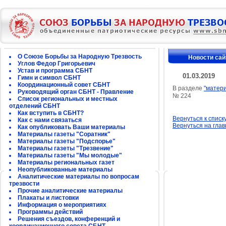
О Союзе Борьбы за Народную Трезвость
Новости сай
Углов Федор Григорьевич
Устав и программа СБНТ
01.03.2019
Гимн и символ СБНТ
Координационный совет СБНТ
В разделе
"матер
Руководящий орган СБНТ - Правление
№ 224
Список региональных и местных
отделений СБНТ
Как вступить в СБНТ?
Вернуться к списк
Как с нами связаться
Вернуться на гла
Как опубликовать Ваши материалы
Материалы газеты "Соратник"
Материалы газеты "Подспорье"
Материалы газеты "Трезвение"
Материалы газеты "Мы молодые"
Материалы региональных газет
Неопубликованные материалы
Аналитические материалы по вопросам
трезвости
Прочие аналитические материалы
Плакаты и листовки
Информация о мероприятиях
Программы действий
Решения съездов, конференций и