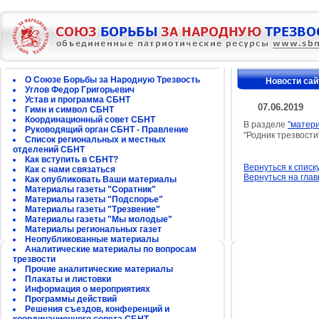
О Союзе Борьбы за Народную Трезвость
Новости сай
Углов Федор Григорьевич
Устав и программа СБНТ
07.06.2019
Гимн и символ СБНТ
Координационный совет СБНТ
В разделе
"матер
Руководящий орган СБНТ - Правление
"Родник трезвости
Список региональных и местных
отделений СБНТ
Как вступить в СБНТ?
Вернуться к списк
Как с нами связаться
Вернуться на гла
Как опубликовать Ваши материалы
Материалы газеты "Соратник"
Материалы газеты "Подспорье"
Материалы газеты "Трезвение"
Материалы газеты "Мы молодые"
Материалы региональных газет
Неопубликованные материалы
Аналитические материалы по вопросам
трезвости
Прочие аналитические материалы
Плакаты и листовки
Информация о мероприятиях
Программы действий
Решения съездов, конференций и