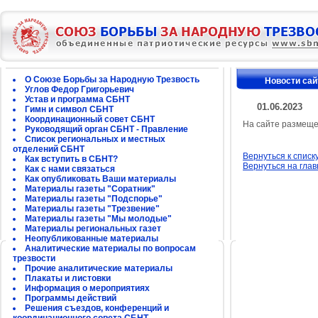
О Союзе Борьбы за Народную Трезвость
Новости сай
Углов Федор Григорьевич
Устав и программа СБНТ
01.06.2023
Гимн и символ СБНТ
Координационный совет СБНТ
На сайте размеще
Руководящий орган СБНТ - Правление
Список региональных и местных
отделений СБНТ
Вернуться к списк
Как вступить в СБНТ?
Вернуться на гла
Как с нами связаться
Как опубликовать Ваши материалы
Материалы газеты "Соратник"
Материалы газеты "Подспорье"
Материалы газеты "Трезвение"
Материалы газеты "Мы молодые"
Материалы региональных газет
Неопубликованные материалы
Аналитические материалы по вопросам
трезвости
Прочие аналитические материалы
Плакаты и листовки
Информация о мероприятиях
Программы действий
Решения съездов, конференций и