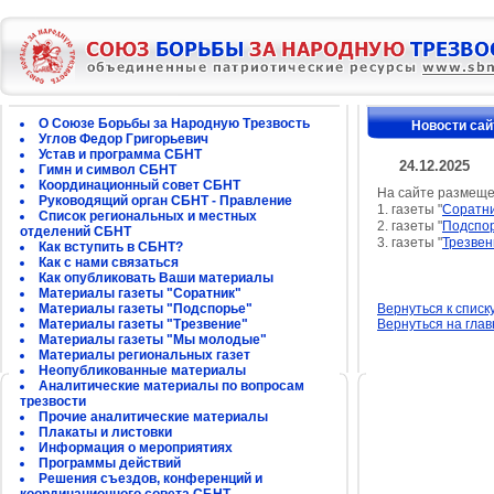
О Союзе Борьбы за Народную Трезвость
Новости сай
Углов Федор Григорьевич
Устав и программа СБНТ
24.12.2025
Гимн и символ СБНТ
Координационный совет СБНТ
На сайте размещ
Руководящий орган СБНТ - Правление
1. газеты "
Соратн
Список региональных и местных
2. газеты "
Подспо
отделений СБНТ
3. газеты "
Трезвен
Как вступить в СБНТ?
Как с нами связаться
Как опубликовать Ваши материалы
Материалы газеты "Соратник"
Материалы газеты "Подспорье"
Вернуться к списк
Материалы газеты "Трезвение"
Вернуться на гла
Материалы газеты "Мы молодые"
Материалы региональных газет
Неопубликованные материалы
Аналитические материалы по вопросам
трезвости
Прочие аналитические материалы
Плакаты и листовки
Информация о мероприятиях
Программы действий
Решения съездов, конференций и