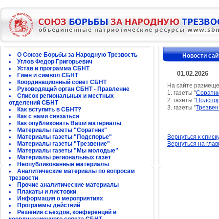
О Союзе Борьбы за Народную Трезвость
Новости сай
Углов Федор Григорьевич
Устав и программа СБНТ
01.02.2026
Гимн и символ СБНТ
Координационный совет СБНТ
На сайте размещ
Руководящий орган СБНТ - Правление
1. газеты "
Соратн
Список региональных и местных
2. газеты "
Подспо
отделений СБНТ
3. газеты "
Трезвен
Как вступить в СБНТ?
Как с нами связаться
Как опубликовать Ваши материалы
Материалы газеты "Соратник"
Материалы газеты "Подспорье"
Вернуться к списк
Материалы газеты "Трезвение"
Вернуться на гла
Материалы газеты "Мы молодые"
Материалы региональных газет
Неопубликованные материалы
Аналитические материалы по вопросам
трезвости
Прочие аналитические материалы
Плакаты и листовки
Информация о мероприятиях
Программы действий
Решения съездов, конференций и