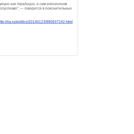
кции как традиции, а сам алкоголизм
допустимо"
, — говорится в пояснительных
ttp://ria.ru/politics/20140123/990937242.html