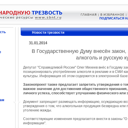
ПОДПИСАТЬСЯ Н
сть
Новости трезвости
31.01.2014
В Государственную Думу внесён закон
е
алкоголь и русскую к
Депутат "Справедливой России" Олег Михеев внёс в Госдуму з
позиционировать употребление алкоголя в рекламе и в СМИ как
культуры. Информация об этом содержится в электронной баз
Законопроект также предлагает запретить утверждения о то
важное значение для достижения общественного признания,
личного успеха, способствует улучшению физического или 
сам
Документ запрещает размещать информацию, осуждающую воз
утверждения о том, что алкогольная продукция безвредна или 
утолению жажды.
Соответствующие изменения предлагается внести в законы "О 
информации".