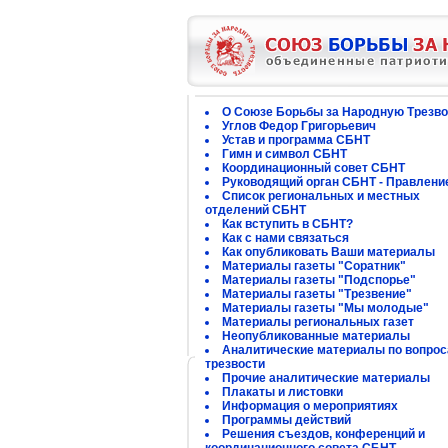
О Союзе Борьбы за Народную Трезво
Углов Федор Григорьевич
Устав и программа СБНТ
Гимн и символ СБНТ
Координационный совет СБНТ
Руководящий орган СБНТ - Правлени
Список региональных и местных
отделений СБНТ
Как вступить в СБНТ?
Как с нами связаться
Как опубликовать Ваши материалы
Материалы газеты "Соратник"
Материалы газеты "Подспорье"
Материалы газеты "Трезвение"
Материалы газеты "Мы молодые"
Материалы региональных газет
Неопубликованные материалы
Аналитические материалы по вопро
трезвости
Прочие аналитические материалы
Плакаты и листовки
Информация о мероприятиях
Программы действий
Решения съездов, конференций и