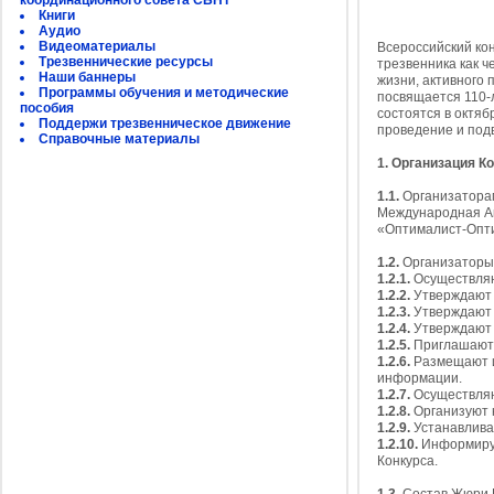
координационного совета СБНТ
Книги
Аудио
Видеоматериалы
Всероссийский ко
Трезвеннические ресурсы
трезвенника как ч
Наши баннеры
жизни, активного 
Программы обучения и методические
посвящается 110-л
пособия
состоятся в октя
Поддержи трезвенническое движение
проведение и подв
Справочные материалы
1. Организация К
1.1.
Организаторам
Международная Ак
«Оптималист-Опт
1.2.
Организаторы
1.2.1.
Осуществляю
1.2.2.
Утверждают 
1.2.3.
Утверждают 
1.2.4.
Утверждают 
1.2.5.
Приглашают 
1.2.6.
Размещают и
информации.
1.2.7.
Осуществляю
1.2.8.
Организуют 
1.2.9.
Устанавливаю
1.2.10.
Информирую
Конкурса.