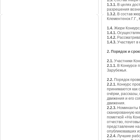
1.3.
Состав Жюри 
1.3.1.
В целях дос
разрешения возни
1.3.2.
В состав жюр
Клементенок Г.Г., 
1.4.
Жюри Конкурс
1.4.1.
Осуществляет
1.4.2.
Рассматрива
1.4.3.
Участвует в 
2. Порядок и сро
2.1.
Участники Кон
2.1.1.
В Конкурсе п
Зарубежья.
2.2.
Порядок прове
2.2.1.
Конкурс пров
принимаются как о
очёрки, рассказы,
движения и его со
движения.
2.2.3.
Номинанты Ко
сканированную ко
пометкой «На Кон
отчество, почтовы
представление на 
опубликовавших и
2.2.4.
Лучшие рабо