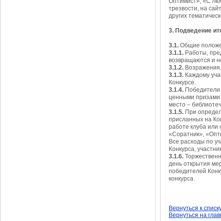
Оптимист», «С лю
трезвости, на сай
других тематичес
3. Подведение ит
3.1.
Общие положе
3.1.1.
Работы, пред
возвращаются и н
3.1.2.
Возражения,
3.1.3.
Каждому уча
Конкурсе.
3.1.4.
Победители К
ценными призами:
место – библиоте
3.1.5.
При определ
присланных на Кон
работе клуба или 
«Соратник», «Опт
Все расходы по уч
Конкурса, участни
3.1.6.
Торжественно
день открытия мер
победителей Конку
конкурса.
Вернуться к списк
Вернуться на гла