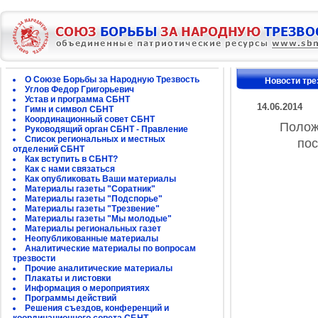
О Союзе Борьбы за Народную Трезвость
Новости тре
Углов Федор Григорьевич
Устав и программа СБНТ
14.06.2014
Гимн и символ СБНТ
Координационный совет СБНТ
Полож
Руководящий орган СБНТ - Правление
Список региональных и местных
пос
отделений СБНТ
Как вступить в СБНТ?
Как с нами связаться
Как опубликовать Ваши материалы
Материалы газеты "Соратник"
Материалы газеты "Подспорье"
Материалы газеты "Трезвение"
Материалы газеты "Мы молодые"
Материалы региональных газет
Неопубликованные материалы
Аналитические материалы по вопросам
трезвости
Прочие аналитические материалы
Плакаты и листовки
Информация о мероприятиях
Программы действий
Решения съездов, конференций и