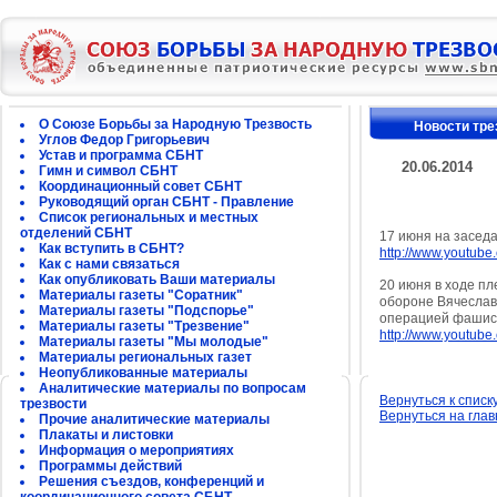
О Союзе Борьбы за Народную Трезвость
Новости тре
Углов Федор Григорьевич
Устав и программа СБНТ
20.06.2014
Гимн и символ СБНТ
Координационный совет СБНТ
Руководящий орган СБНТ - Правление
Список региональных и местных
отделений СБНТ
17 июня на засед
Как вступить в СБНТ?
http://www.youtu
Как с нами связаться
Как опубликовать Ваши материалы
20 июня в ходе п
Материалы газеты "Соратник"
обороне Вячеслав
Материалы газеты "Подспорье"
операцией фашист
Материалы газеты "Трезвение"
http://www.youtu
Материалы газеты "Мы молодые"
Материалы региональных газет
Неопубликованные материалы
Аналитические материалы по вопросам
Вернуться к списк
трезвости
Вернуться на гла
Прочие аналитические материалы
Плакаты и листовки
Информация о мероприятиях
Программы действий
Решения съездов, конференций и