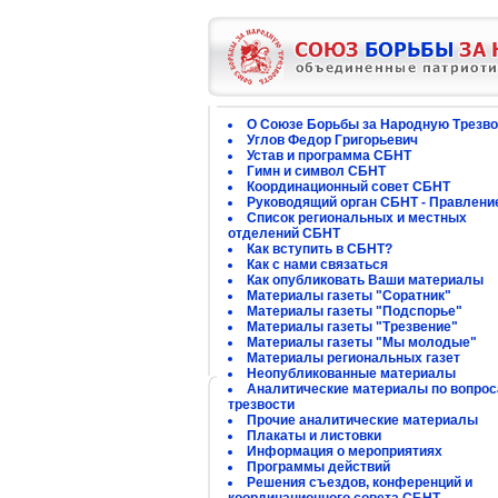
О Союзе Борьбы за Народную Трезво
Углов Федор Григорьевич
Устав и программа СБНТ
Гимн и символ СБНТ
Координационный совет СБНТ
Руководящий орган СБНТ - Правлени
Список региональных и местных
отделений СБНТ
Как вступить в СБНТ?
Как с нами связаться
Как опубликовать Ваши материалы
Материалы газеты "Соратник"
Материалы газеты "Подспорье"
Материалы газеты "Трезвение"
Материалы газеты "Мы молодые"
Материалы региональных газет
Неопубликованные материалы
Аналитические материалы по вопро
трезвости
Прочие аналитические материалы
Плакаты и листовки
Информация о мероприятиях
Программы действий
Решения съездов, конференций и