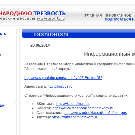
ПОДПИСАТЬСЯ Н
сть
Новости трезвости
20.06.2014
Информационный к
е
Заявление Стрелкова Игоря Ивановича о создании информаци
"Информационный корпус".
http://www.youtube.com/watch?v=JZ-EruxnnDU
Адрес сайта:
http://ikorpus.ru
Страницы "Информационного корпуса" в социальных сетях:
ВКонтакте:
http://vk.com/ikorpus
сам
Фейсбук:
https://www.facebook.com/infokorpus
Одноклассники:
http://www.odnoklassniki.ru/infokorpus
Твиттер:
https://twitter.com/infokorpus