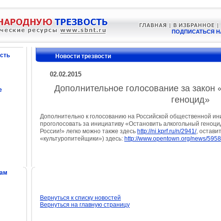
ПОДПИСАТЬСЯ Н
сть
Новости трезвости
02.02.2015
Дополнительное голосование за закон 
е
геноцид»
Дополнительно к голосованию на Российской общественной ин
проголосовать за инициативу «Остановить алкогольный геноци
России!» легко можно также здесь
http://ni.kprf.ru/n/2941/
, остави
«культуропитейщики») здесь:
http://www.opentown.org/news/5958
сам
Вернуться к списку новостей
Вернуться на главную страницу