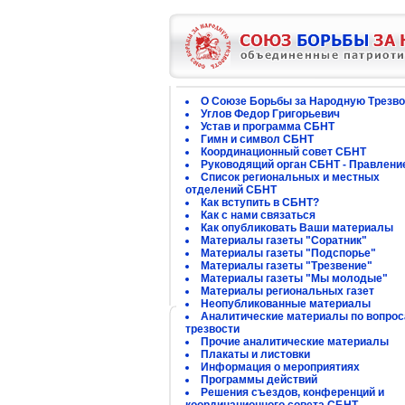
О Союзе Борьбы за Народную Трезво
Углов Федор Григорьевич
Устав и программа СБНТ
Гимн и символ СБНТ
Координационный совет СБНТ
Руководящий орган СБНТ - Правлени
Список региональных и местных
отделений СБНТ
Как вступить в СБНТ?
Как с нами связаться
Как опубликовать Ваши материалы
Материалы газеты "Соратник"
Материалы газеты "Подспорье"
Материалы газеты "Трезвение"
Материалы газеты "Мы молодые"
Материалы региональных газет
Неопубликованные материалы
Аналитические материалы по вопро
трезвости
Прочие аналитические материалы
Плакаты и листовки
Информация о мероприятиях
Программы действий
Решения съездов, конференций и