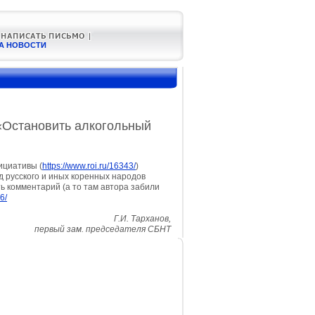
А НОВОСТИ
«Остановить алкогольный
ициативы (
https://www.roi.ru/16343/
)
д русского и иных коренных народов
ть комментарий (а то там автора забили
6/
Г.И. Тарханов,
первый зам. председателя СБНТ