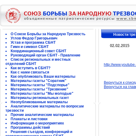
О Союзе Борьбы за Народную Трезвость
Новости тре
Углов Федор Григорьевич
Устав и программа СБНТ
02.02.2015
Гимн и символ СБНТ
Координационный совет СБНТ
Руководящий орган СБНТ - Правление
Список региональных и местных
отделений СБНТ
http://www.youtu
Как вступить в СБНТ?
Как с нами связаться
Как опубликовать Ваши материалы
Материалы газеты "Соратник"
Вернуться к списк
Материалы газеты "Подспорье"
Вернуться на гла
Материалы газеты "Трезвение"
Материалы газеты "Мы молодые"
Материалы региональных газет
Неопубликованные материалы
Аналитические материалы по вопросам
трезвости
Прочие аналитические материалы
Плакаты и листовки
Информация о мероприятиях
Программы действий
Решения съездов, конференций и