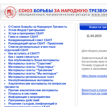
О Союзе Борьбы за Народную Трезвость
Новости тре
Углов Федор Григорьевич
Устав и программа СБНТ
11.04.2015
Гимн и символ СБНТ
Координационный совет СБНТ
Руководящий орган СБНТ - Правление
Список региональных и местных
отделений СБНТ
Для общего разв
Как вступить в СБНТ?
Как с нами связаться
Замечательный фи
Как опубликовать Ваши материалы
Катасонова ярко и
Материалы газеты "Соратник"
Почему ссудный п
Материалы газеты "Подспорье"
нужен в экономик
Материалы газеты "Трезвение"
Материалы газеты "Мы молодые"
https://www.youtu
Материалы региональных газет
Неопубликованные материалы
Аналитические материалы по вопросам
трезвости
Вернуться к списк
Прочие аналитические материалы
Вернуться на гла
Плакаты и листовки
Информация о мероприятиях
Программы действий
Решения съездов, конференций и