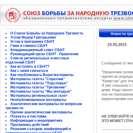
О Союзе Борьбы за Народную Трезвость
Новости тре
Углов Федор Григорьевич
Устав и программа СБНТ
24.05.2015
Гимн и символ СБНТ
Координационный совет СБНТ
Руководящий орган СБНТ - Правление
Список региональных и местных
отделений СБНТ
Сообщение от жит
Как вступить в СБНТ?
Как с нами связаться
"Украинские силов
Как опубликовать Ваши материалы
прилётов снарядо
Материалы газеты "Соратник"
"Киевстар" для эт
Материалы газеты "Подспорье"
Я уже слышала о т
Материалы газеты "Трезвение"
дома. Надо сказат
Материалы газеты "Мы молодые"
они не перезвани
Материалы региональных газет
корректировки огн
Неопубликованные материалы
Аналитические материалы по вопросам
трезвости
Прочие аналитические материалы
Плакаты и листовки
НЕ ОТВЕЧАЙТЕ 
Информация о мероприятиях
ЭТО МОЖЕТ СПА
Программы действий
Решения съездов, конференций и