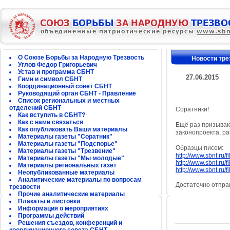
О Союзе Борьбы за Народную Трезвость
Новости тре
Углов Федор Григорьевич
Устав и программа СБНТ
27.06.2015
Гимн и символ СБНТ
Координационный совет СБНТ
Руководящий орган СБНТ - Правление
Список региональных и местных
отделений СБНТ
Соратники!
Как вступить в СБНТ?
Как с нами связаться
Ещё раз призываю 
Как опубликовать Ваши материалы
законопроекта, р
Материалы газеты "Соратник"
Материалы газеты "Подспорье"
Образцы писем:
Материалы газеты "Трезвение"
http://www.sbnt.ru/
Материалы газеты "Мы молодые"
http://www.sbnt.ru/
Материалы региональных газет
http://www.sbnt.ru/
Неопубликованные материалы
Аналитические материалы по вопросам
Достаточно отпра
трезвости
Прочие аналитические материалы
Плакаты и листовки
Информация о мероприятиях
Программы действий
Решения съездов, конференций и