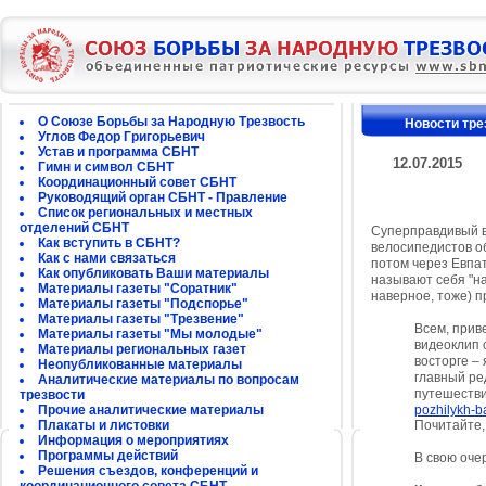
О Союзе Борьбы за Народную Трезвость
Новости тре
Углов Федор Григорьевич
Устав и программа СБНТ
12.07.2015
Гимн и символ СБНТ
Координационный совет СБНТ
Руководящий орган СБНТ - Правление
Список региональных и местных
отделений СБНТ
Суперправдивый ви
Как вступить в СБНТ?
велосипедистов о
Как с нами связаться
потом через Евпа
Как опубликовать Ваши материалы
называют себя "на
Материалы газеты "Соратник"
наверное, тоже) 
Материалы газеты "Подспорье"
Материалы газеты "Трезвение"
Всем, прив
Материалы газеты "Мы молодые"
видеоклип 
Материалы региональных газет
восторге – 
Неопубликованные материалы
главный ре
Аналитические материалы по вопросам
путешестви
трезвости
Прочие аналитические материалы
pozhilykh-b
Плакаты и листовки
Почитайте,
Информация о мероприятиях
Программы действий
В свою оче
Решения съездов, конференций и