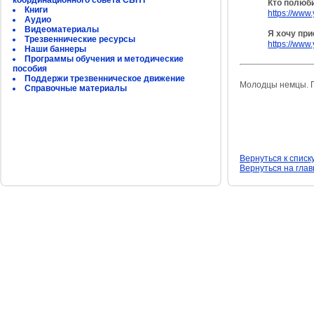
координационного совета СБНТ
Кто полюби
Книги
https://ww
Аудио
Видеоматериалы
Я хочу при
Трезвеннические ресурсы
https://ww
Наши баннеры
Программы обучения и методические
пособия
Поддержи трезвенническое движение
Молодцы немцы. Пр
Справочные материалы
Вернуться к списк
Вернуться на гла