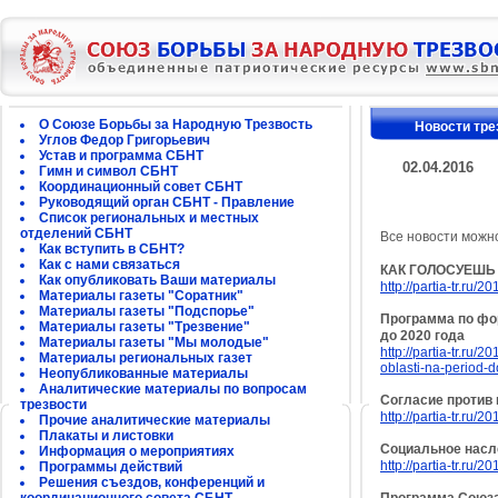
О Союзе Борьбы за Народную Трезвость
Новости тре
Углов Федор Григорьевич
Устав и программа СБНТ
02.04.2016
Гимн и символ СБНТ
Координационный совет СБНТ
Руководящий орган СБНТ - Правление
Список региональных и местных
отделений СБНТ
Все новости можн
Как вступить в СБНТ?
Как с нами связаться
КАК ГОЛОСУЕШЬ
Как опубликовать Ваши материалы
http://partia-tr.ru
Материалы газеты "Соратник"
Материалы газеты "Подспорье"
Программа по фор
Материалы газеты "Трезвение"
до 2020 года
Материалы газеты "Мы молодые"
http://partia-tr.ru
Материалы региональных газет
oblasti-na-period-
Неопубликованные материалы
Аналитические материалы по вопросам
Согласие против 
трезвости
http://partia-tr.ru/
Прочие аналитические материалы
Плакаты и листовки
Социальное насл
Информация о мероприятиях
http://partia-tr.ru/
Программы действий
Решения съездов, конференций и