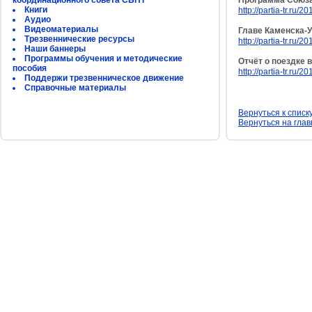
координационного совета СБНТ
Программа Союза
Книги
http://partia-tr.ru
Аудио
Видеоматериалы
Главе Каменска-
Трезвеннические ресурсы
http://partia-tr.ru
Наши баннеры
Программы обучения и методические
Отчёт о поездке 
пособия
http://partia-tr.ru
Поддержи трезвенническое движение
Справочные материалы
Вернуться к списк
Вернуться на гла