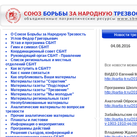
О Союзе Борьбы за Народную Трезвость
Новости тре
Углов Федор Григорьевич
Устав и программа СБНТ
04.08.2016
Гимн и символ СБНТ
Координационный совет СБНТ
Руководящий орган СБНТ - Правление
Список региональных и местных
отделений СБНТ
Все новости можн
Как вступить в СБНТ?
Как с нами связаться
ВИДЕО Евгений Ма
Как опубликовать Ваши материалы
http://partia-tr.ru
Материалы газеты "Соратник"
Материалы газеты "Подспорье"
Программа Школы
Материалы газеты "Трезвение"
http://partia-tr.ru/2
Материалы газеты "Мы молодые"
Материалы региональных газет
Анатолий Оброск
Неопубликованные материалы
http://partia-tr.ru/
Аналитические материалы по вопросам
трезвости
Забайкальские св
Прочие аналитические материалы
http://partia-tr.ru
Плакаты и листовки
v-1903-1910-gg.ht
Информация о мероприятиях
Программы действий
Владимир Жданов
Решения съездов, конференций и