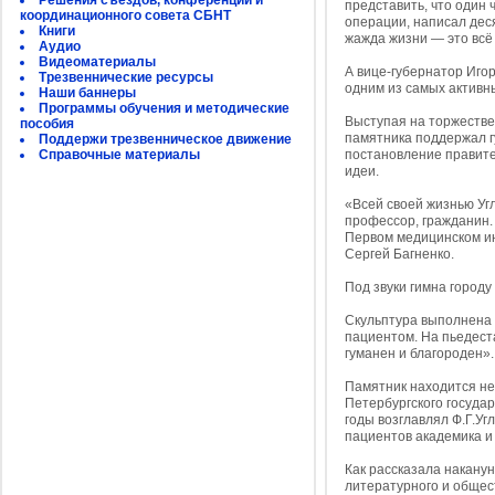
Решения съездов, конференций и
представить, что один 
координационного совета СБНТ
операции, написал дес
Книги
жажда жизни — это всё
Аудио
Видеоматериалы
А вице-губернатор Иго
Трезвеннические ресурсы
одним из самых активн
Наши баннеры
Программы обучения и методические
Выступая на торжестве
пособия
памятника поддержал г
Поддержи трезвенническое движение
Справочные материалы
постановление правите
идеи.
«Всей своей жизнью Угл
профессор, гражданин.
Первом медицинском ин
Сергей Багненко.
Под звуки гимна городу
Скульптура выполнена 
пациентом. На пьедест
гуманен и благороден».
Памятник находится не
Петербургского госуда
годы возглавлял Ф.Г.У
пациентов академика и
Как рассказала накану
литературного и общес