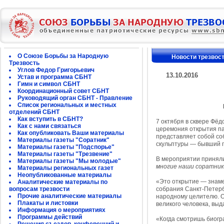
О Союзе Борьбы за Народную
Новости трезвос
Трезвость
Углов Федор Григорьевич
13.10.2016
Устав и программа СБНТ
Гимн и символ СБНТ
Координационный совет СБНТ
Руководящий орган СБНТ - Правление
Список региональных и местных
отделений СБНТ
Как вступить в СБНТ?
7 октября в сквере Фёд
Как с нами связаться
церемония открытия па
Как опубликовать Ваши материалы
представляет собой со
Материалы газеты "Соратник"
скульптуры — бывший п
Материалы газеты "Подспорье"
Материалы газеты "Трезвение"
В мероприятии приняли
Материалы газеты "Мы молодые"
многие наши соратник
Материалы региональных газет
Неопубликованные материалы
«Это открытие — знаме
Аналитические материалы по
вопросам трезвости
собрания Санкт-Петерб
Прочие аналитические материалы
народному целителю. Он
Плакаты и листовки
великого человека, вы
Информация о мероприятиях
Программы действий
«Когда смотришь биогра