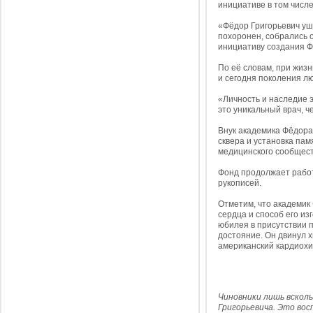
инициативе в том числ
«Фёдор Григорьевич ушё
похоронен, собрались о
инициативу создания Ф
По её словам, при жизн
и сегодня поколения л
«Личность и наследие 
это уникальный врач, ч
Внук академика Фёдора
сквера и установка па
медицинского сообщест
Фонд продолжает работ
рукописей.
Отметим, что академик
сердца и способ его из
юбилея в присутствии 
достояние. Он двинул х
американский кардиохи
Чиновники лишь вскол
Григорьевича. Это во