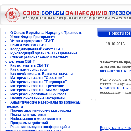
О Союзе Борьбы за Народную Трезвость
Новости тре
Углов Федор Григорьевич
Устав и программа СБНТ
18.10.2016
Гимн и символ СБНТ
Координационный совет СБНТ
Руководящий орган СБНТ - Правление
Список региональных и местных
отделений СБНТ
Заместитель пре
Как вступить в СБНТ?
алкоголь из прод
Как с нами связаться
https://life.ru/91671
Как опубликовать Ваши материалы
Материалы газеты "Соратник"
Нужно всем нам п
Материалы газеты "Подспорье"
соответствующий
Материалы газеты "Трезвение"
6_24032016_1026
Материалы газеты "Мы молодые"
инициативу и зак
Материалы региональных газет
Неопубликованные материалы
Аналитические материалы по вопросам
трезвости
Прочие аналитические материалы
Плакаты и листовки
Информация о мероприятиях
Программы действий
Решения съездов, конференций и
Вернуться к списк